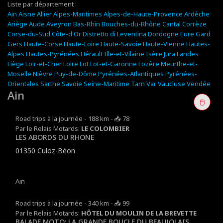
Liste par département :
Ain
Aisne
Allier
Alpes-Maritimes
Alpes-de-Haute-Provence
Ardèche
Ariège
Aude
Aveyron
Bas-Rhin
Bouches-du-Rhône
Cantal
Corrèze
Corse-du-Sud
Côte-d'Or
Distretto di Leventina
Dordogne
Eure
Gard
Gers
Haute-Corse
Haute-Loire
Haute-Savoie
Haute-Vienne
Hautes-
Alpes
Hautes-Pyrénées
Hérault
Ille-et-Vilaine
Isère
Jura
Landes
Liège
Loir-et-Cher
Loire
Lot
Lot-et-Garonne
Lozère
Meurthe-et-
Moselle
Nièvre
Puy-de-Dôme
Pyrénées-Atlantiques
Pyrénées-
Orientales
Sarthe
Savoie
Seine-Maritime
Tarn
Var
Vaucluse
Vendée
Leaflet
Ain
+
🖱️
−
Road trips à la journée - 188 km - 📥 78
Par le Relais Motards:
LE COLOMBIER
LES ABORDS DU RHONE
01350 Culoz-Béon
Ain
Road trips à la journée - 340 km - 📥 99
Par le Relais Motards:
HÔTEL DU MOULIN DE LA BREVETTE
BALADE MOTO: LA GRANDE BOUCLE DU BEAUJOLAIS